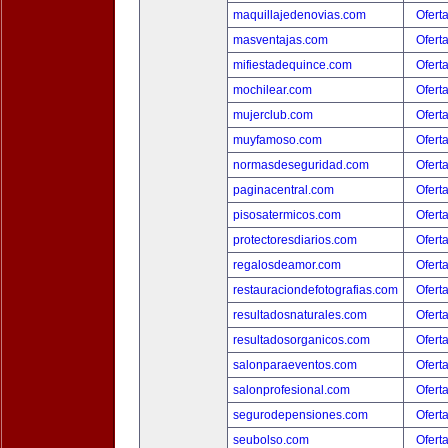
maquillajedenovias.com
Ofert
masventajas.com
Ofert
mifiestadequince.com
Ofert
mochilear.com
Ofert
mujerclub.com
Ofert
muyfamoso.com
Ofert
normasdeseguridad.com
Ofert
paginacentral.com
Ofert
pisosatermicos.com
Ofert
protectoresdiarios.com
Ofert
regalosdeamor.com
Ofert
restauraciondefotografias.com
Ofert
resultadosnaturales.com
Ofert
resultadosorganicos.com
Ofert
salonparaeventos.com
Ofert
salonprofesional.com
Ofert
segurodepensiones.com
Ofert
seubolso.com
Ofert