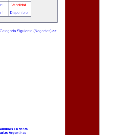
ar!
Vendido!
ar!
Disponible
Categoria Siguiente (Negocios) >>
ominios En Venta
strias Argentinas