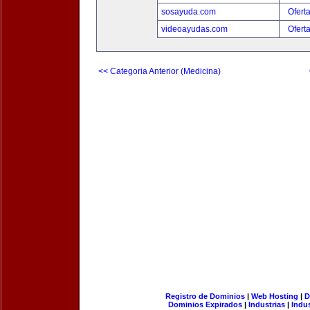
sosayuda.com
Ofert
videoayudas.com
Ofert
<< Categoria Anterior (Medicina)
Registro de Dominios
|
Web Hosting
|
D
Dominios Expirados
|
Industrias
|
Indu