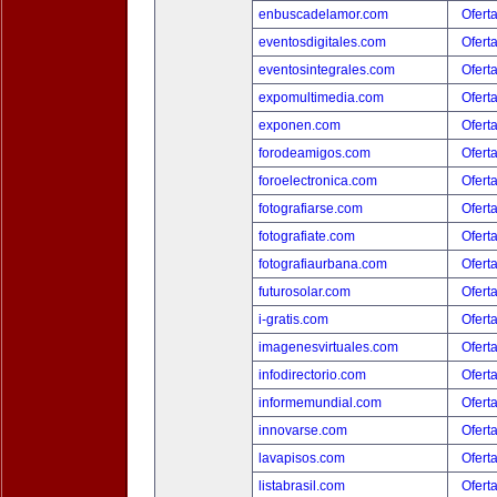
enbuscadelamor.com
Ofert
eventosdigitales.com
Ofert
eventosintegrales.com
Ofert
expomultimedia.com
Ofert
exponen.com
Ofert
forodeamigos.com
Ofert
foroelectronica.com
Ofert
fotografiarse.com
Ofert
fotografiate.com
Ofert
fotografiaurbana.com
Ofert
futurosolar.com
Ofert
i-gratis.com
Ofert
imagenesvirtuales.com
Ofert
infodirectorio.com
Ofert
informemundial.com
Ofert
innovarse.com
Ofert
lavapisos.com
Ofert
listabrasil.com
Ofert