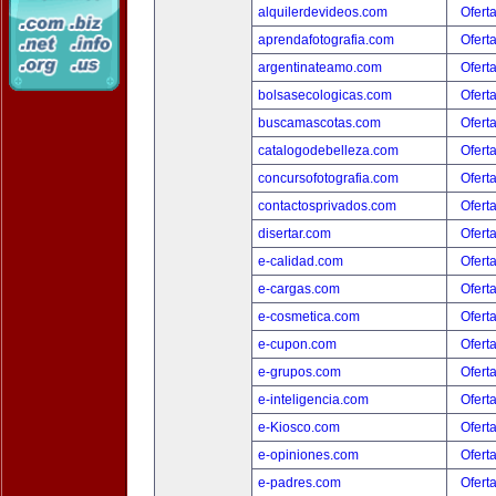
alquilerdevideos.com
Ofert
aprendafotografia.com
Ofert
argentinateamo.com
Ofert
bolsasecologicas.com
Ofert
buscamascotas.com
Ofert
catalogodebelleza.com
Ofert
concursofotografia.com
Ofert
contactosprivados.com
Ofert
disertar.com
Ofert
e-calidad.com
Ofert
e-cargas.com
Ofert
e-cosmetica.com
Ofert
e-cupon.com
Ofert
e-grupos.com
Ofert
e-inteligencia.com
Ofert
e-Kiosco.com
Ofert
e-opiniones.com
Ofert
e-padres.com
Ofert