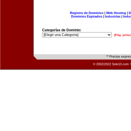
Registro de Dominios
|
Web Hosting
|
D
Dominios Expirados
|
Industrias
|
Indu
Categorías de Dominio:
[Pág. princi
** Precios expre
© 2002/2022 Solo10.com