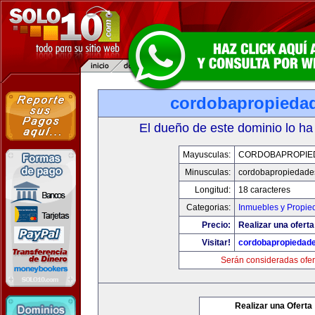
cordobapropieda
El dueño de este dominio lo ha
Mayusculas:
CORDOBAPROPIE
Minusculas:
cordobapropiedade
Longitud:
18 caracteres
Categorias:
Inmuebles y Propie
Precio:
Realizar una oferta
Visitar!
cordobapropiedad
Serán consideradas ofer
Realizar una Oferta