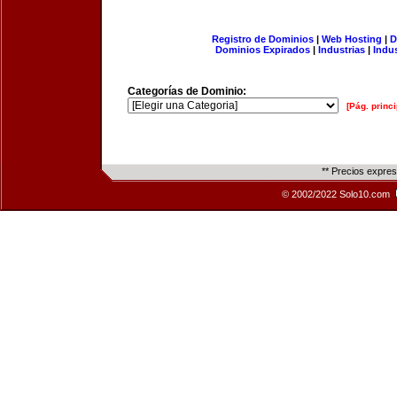
Registro de Dominios
|
Web Hosting
|
D
Dominios Expirados
|
Industrias
|
Indu
Categorías de Dominio:
[Pág. princi
** Precios expre
© 2002/2022 Solo10.com